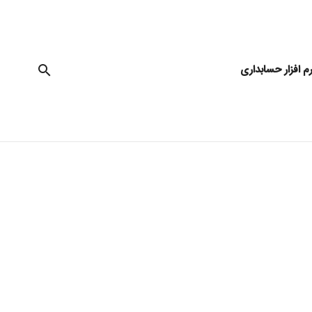
رم افزار حسابداری
تی
داری
رسی
بازرگانی
ار های مالی
ادی
انکاری